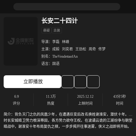
长安二十四计
悬疑
古装
导演：
李磊
林峰
主演：
成毅
刘奕君
王劲松
周奇
佟梦
别名：
TheVendettaofAn
语言：
国语
立即播放
6.9
11.3万
2025.12.12
43分5秒
评分
热度
上映时间
时间
简介：
背负灭门之仇的凤凰少年，在遭遇巨变后改名换姓谢淮安，潜伏十年。此
时长安城暗卫势力根深蒂固，各方势力欲夺王权。在波谲云诡的江湖纷争与朝堂
暗战中，谢淮安十年布局复仇之棋，一步步揭开往事迷雾，侠义之战即将开始。