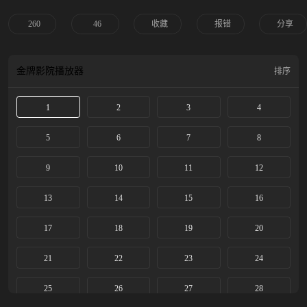
下大同的信念也被逐渐点燃。相互救赎的二人，许下“万水千山我陪你看”的承
诺，富贵在经历万剑穿心后，毅然挣脱王权山庄的桎梏，走上他们所坚持的道。
260
46
收藏
报错
分享
金牌影院
播放器
排序
1
2
3
4
5
6
7
8
9
10
11
12
13
14
15
16
17
18
19
20
21
22
23
24
25
26
27
28