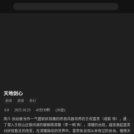
天地剑心
剧情
爱情
奇幻
|
2025.10.25
|
43分39秒
|
(36全)
6.0
简介:
自幼被当作一气盟斩妖除魔的终极兵器培养的王权富贵（成毅 饰），遇到
了潜入王权山庄做间谍的蜘蛛精清瞳（李一桐 饰）。清瞳的出现，越发激起富贵
对妖怪看法的改变，在清瞳描绘的世界中，富贵体会到从未有过的自由，憧憬天