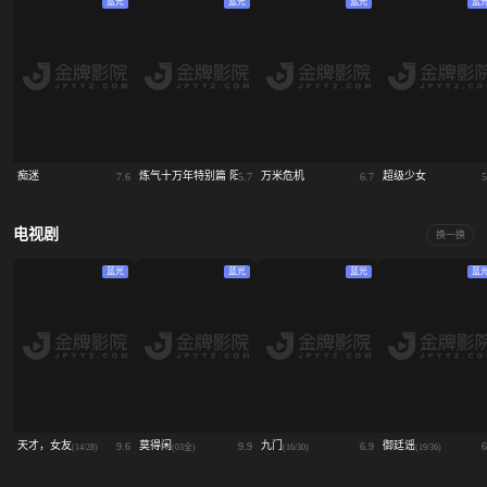
蓝光
蓝光
蓝光
蓝
痴迷
炼气十万年特别篇 阳极天下
万米危机
超级少女
7.6
5.7
6.7
5
电视剧
换一换
蓝光
蓝光
蓝光
蓝
天才，女友
莫得闲
九门
御廷谣‎
9.6
9.9
6.9
6
(14/28)
(03全)
(16/30)
(19/36)