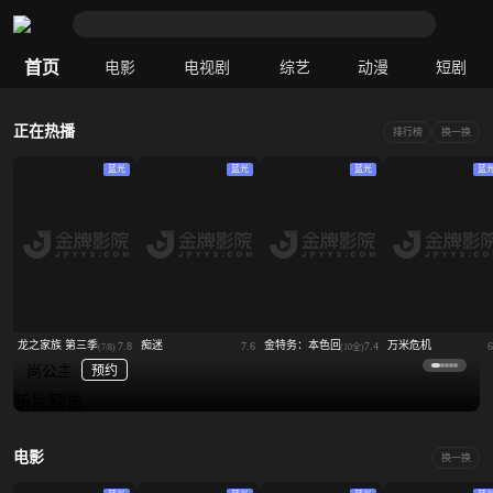
首页
电影
电视剧
综艺
动漫
短剧
正在热播
排行榜
换一换
蓝光
蓝光
蓝光
蓝
龙之家族 第三季
痴迷
金特务：本色回归
万米危机
7.8
7.6
7.4
6
(7/8)
(10全)
尚公主
预约
新片预告
电影
换一换