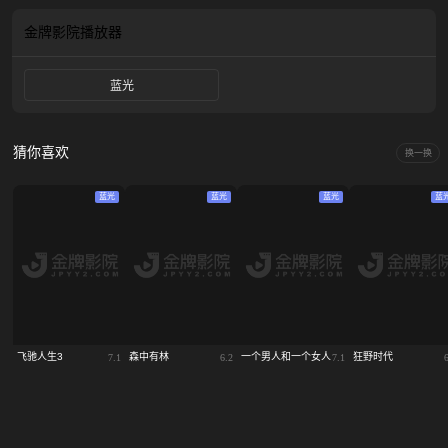
金牌影院
播放器
蓝光
猜你喜欢
换一换
蓝光
蓝光
蓝光
蓝
飞驰人生3
森中有林
一个男人和一个女人
狂野时代
7.1
6.2
7.1