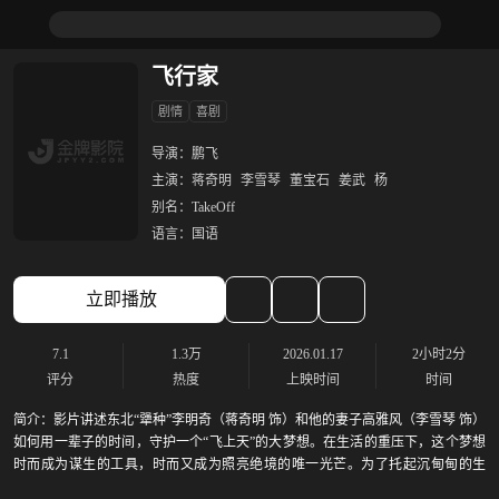
飞行家
剧情
喜剧
导演：
鹏飞
主演：
蒋奇明
李雪琴
董宝石
姜武
杨
别名：
TakeOff
语言：
国语
立即播放
7.1
1.3万
2026.01.17
2小时2分
评分
热度
上映时间
时间
简介：
影片讲述东北“犟种”李明奇（蒋奇明 饰）和他的妻子高雅风（李雪琴 饰）
如何用一辈子的时间，守护一个“飞上天”的大梦想。在生活的重压下，这个梦想
时而成为谋生的工具，时而又成为照亮绝境的唯一光芒。为了托起沉甸甸的生
活，李明奇从599米的高空一跃而下，对命运做出勇敢反击。