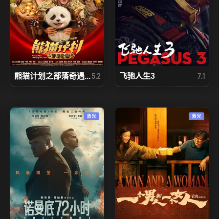
熊猫计划之部落奇遇...
飞驰人生3
5.2
7.1
蓝光
蓝光