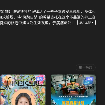
幼斌 饰）遵守铁打的纪律活了一辈子本该安享晚年，身体和
为求解脱，将“协助自杀”的希望寄托在这个不靠谱的护工身
特殊的旅途中建立起生死友谊，于病痛与死亡
换一换
蓝光
蓝光