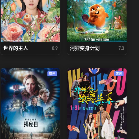
世界的主人
河狸变身计划
8.9
7.3
蓝光
蓝光