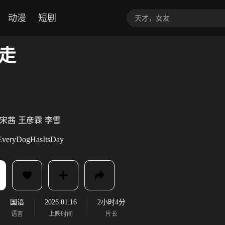
动漫
短剧
走
宋茜
王彦霖
李雪
EveryDogHasItsDay
国语
2026.01.16
2小时4分
语言
上映时间
片长