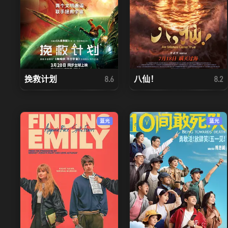
挽救计划
八仙！
8.6
8.2
蓝光
蓝光