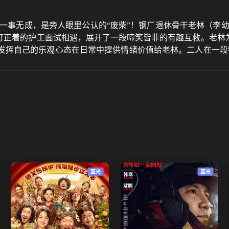
一事无成，是旁人眼里公认的“废柴”！钢厂退休骨干老林（李
打正着的护工面试相遇，展开了一段啼笑皆非的有趣互救。老林
发挥自己的乐观心态在日常中提供情绪价值给老林。二人在一段
生活。
蓝光
蓝光