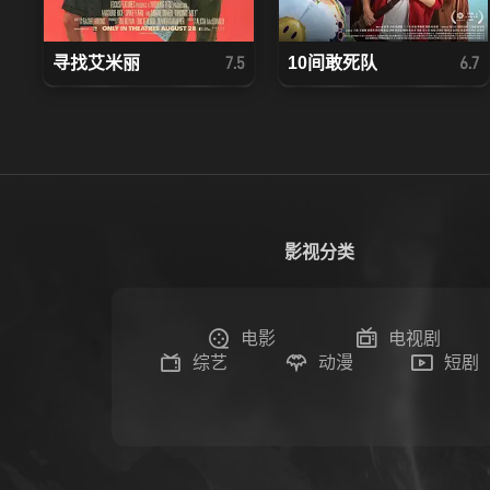
寻找艾米丽
10间敢死队
7.5
6.7
影视分类
电影
电视剧
综艺
动漫
短剧