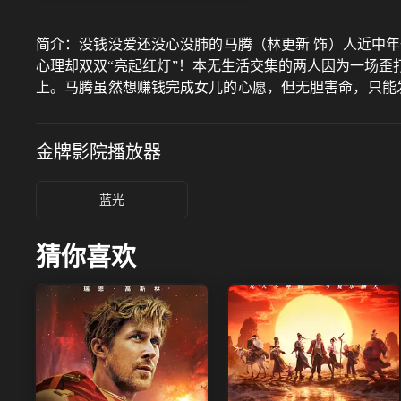
简介：
没钱没爱还没心没肺的马腾（林更新 饰）人近中年
心理却双双“亮起红灯”！本无生活交集的两人因为一场歪
上。马腾虽然想赚钱完成女儿的心愿，但无胆害命，只能
的阴影里找到了活下去的小小微光，携手大胆迎接未知的
金牌影院
播放器
蓝光
猜你喜欢