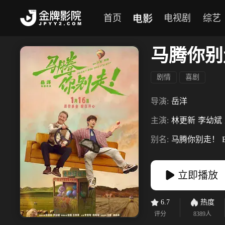
电影
首页
电视剧
综艺
马腾你别
剧情
喜剧
导演:
岳洋
主演:
林更新
李幼斌
别名:
马腾你别走！
立即播放
6.7
热度
评分
8389
人