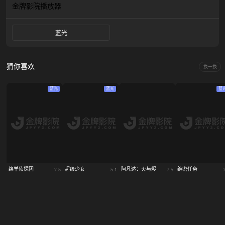
金牌影院
播放器
蓝光
猜你喜欢
换一换
蓝光
蓝光
蓝
绵羊侦探团
超级少女
阿凡达：火与烬
绝密任务
7.5
5.1
7.5