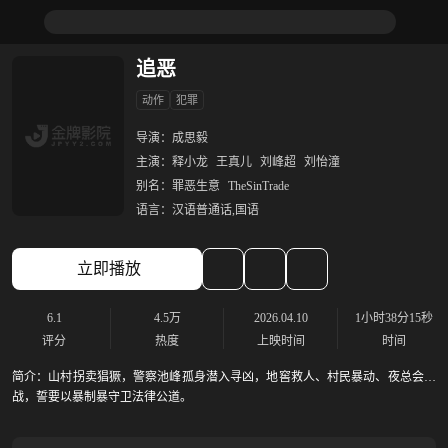
追恶
动作
犯罪
导演：
成思毅
主演：
释小龙
王真儿
刘峰超
刘怡潼
别名：
罪恶生意
TheSinTrade
语言：
汉语普通话,国语
立即播放
6.1
4.5万
2026.04.10
1小时38分15秒
评分
热度
上映时间
时间
简介：
山村拐卖猖獗，警察池峰孤身潜入寻凶，地窖救人、村民暴动、夜总会血
战，誓要以暴制暴守卫法律公道。