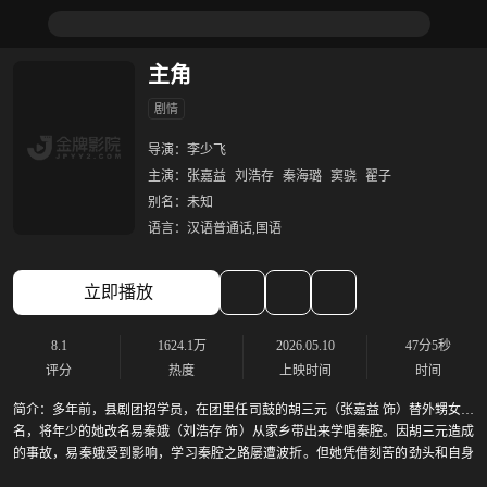
主角
剧情
导演：
李少飞
主演：
张嘉益
刘浩存
秦海璐
窦骁
翟子
别名：
未知
语言：
汉语普通话,国语
立即播放
8.1
1624.1万
2026.05.10
47分5秒
评分
热度
上映时间
时间
简介：
多年前，县剧团招学员，在团里任司鼓的胡三元（张嘉益 饰）替外甥女报
名，将年少的她改名易秦娥（刘浩存 饰）从家乡带出来学唱秦腔。因胡三元造成
的事故，易秦娥受到影响，学习秦腔之路屡遭波折。但她凭借刻苦的劲头和自身
的条件获得了老艺人的赏识和热情帮扶。她的“破蒙戏”在乡村舞台上音惊四座，