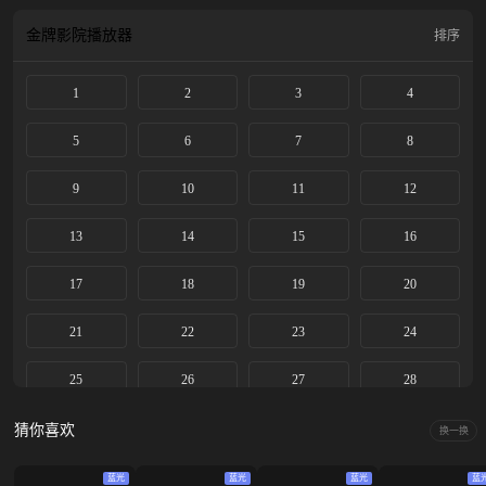
后改名忆秦娥被调入省秦腔团。 她勤学苦练，在台上的演出屡获成功。历经波
折，她终于明白对秦腔艺术的传承才是她作为“主角”的真正意义，她将继续培养
金牌影院
播放器
排序
新一代秦腔舞台上亮丽的主角。
1
2
3
4
5
6
7
8
9
10
11
12
13
14
15
16
17
18
19
20
21
22
23
24
25
26
27
28
29
30
31
32
猜你喜欢
换一换
33
34
35
36
蓝光
蓝光
蓝光
蓝