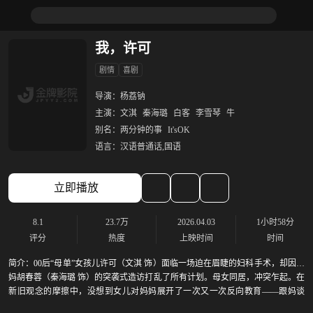
我，许可
剧情
喜剧
导演：
杨荔钠
主演：
文淇
秦海璐
白客
李雪琴
牛
别名：
两分钟的事
It'sOK
语言：
汉语普通话,国语
立即播放
8.1
23.7万
2026.04.03
1小时58分
评分
热度
上映时间
时间
简介：
00后“母单”女孩儿许可（文淇 饰）面临一场迫在眉睫的妇科手术，却因妈
妈胡春蓉（秦海璐 饰）的突袭式造访打乱了所有计划。母女同居，冲突乍起。在
新旧观念的摩擦中，没想到女儿对妈妈展开了一次又一次反向教育——跟妈谈
心，不如带妈蹦迪；给妈上生理课，不如直接送妈小玩具……最终许可能否顺利