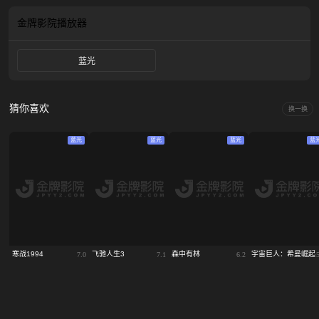
手术，胡春蓉又能否鼓起勇气开始新生活？这场笑点和泪点齐飞的大戏，又将如
何重塑两人之间的母女关系……
金牌影院
播放器
蓝光
猜你喜欢
换一换
蓝光
蓝光
蓝光
蓝
寒战1994
飞驰人生3
森中有林
宇宙巨人：希曼崛起
7.0
7.1
6.2