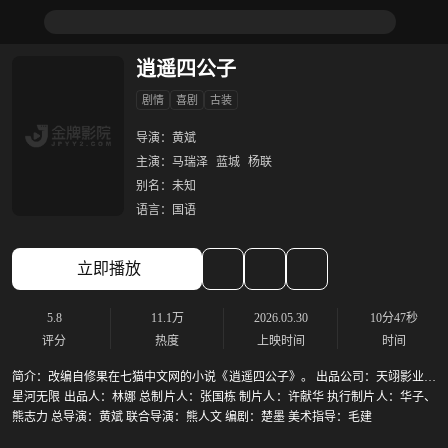
逍遥四公子
剧情
喜剧
古装
导演：
黄斌
主演：
马瑞泽
蓝城
杨联
别名：
未知
语言：
国语
立即播放
5.8
11.1万
2026.05.30
10分47秒
评分
热度
上映时间
时间
简介：
改编自修果在七猫中文网的小说《逍遥四公子》。 出品公司：天翊影业、
星河无限 出品人：林娜 总制片人：张国栋 制片人：许献华 执行制片人：华子、
熊志力 总导演：黄斌 联合导演：熊人文 编剧：楚墨 美术指导：毛建