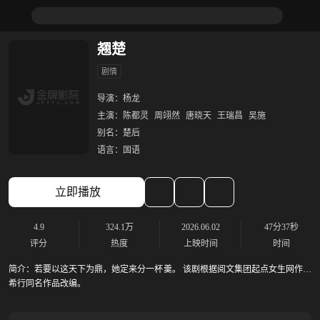
翘楚
剧情
导演：
杨龙
主演：
陈都灵
周翊然
唐晓天
王瑞昌
吴施
别名：
楚后
语言：
国语
立即播放
4.9
324.1万
2026.06.02
47分37秒
评分
热度
上映时间
时间
简介：
若要以这天下为鼎，她定来分一杯羹。 该剧根据阅文集团起点女生网作者
希行同名作品改编。