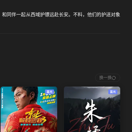
，和同伴一起从西域护镖远赴长安。不料，他们的护送对象
换一换
蓝光
蓝光