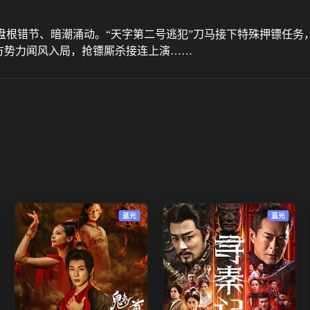
盘根错节、暗潮涌动。“天字第二号逃犯”刀马接下特殊押镖任务
方势力闻风入局，抢镖厮杀接连上演……
蓝光
蓝光