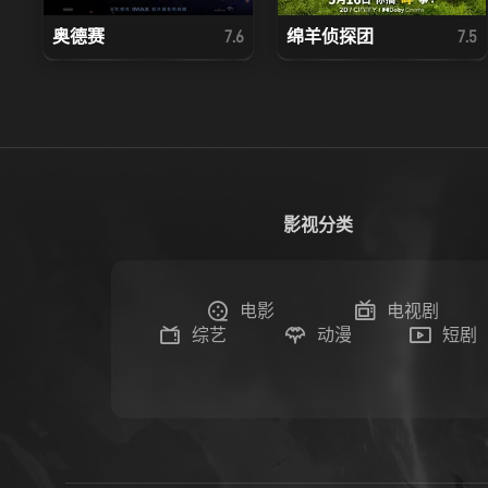
奥德赛
绵羊侦探团
7.6
7.5
影视分类
电影
电视剧
综艺
动漫
短剧