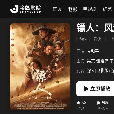
电影
首页
电视剧
综艺
镖人：风
动作
武侠
古
导演:
袁和平
主演:
吴京
谢霆锋
于
别名:
镖人(电影版)
立即播放
7.5
热度
评分
28.9万
人