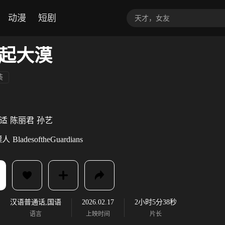
动漫
短剧
起大漠
装
适
陈丽君
孙艺
镖人
BladesoftheGuardians
汉语普通话,国语
2026.02.17
2小时5分38秒
语言
上映时间
片长