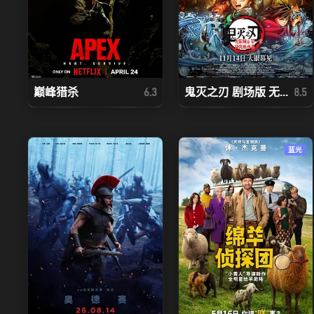
巅峰猎杀
鬼灭之刃 剧场版 无...
6.3
8.5
蓝光