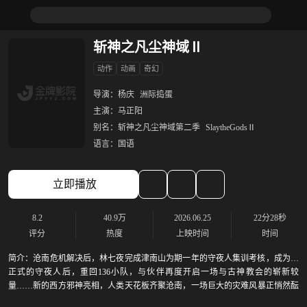
斩神之凡尘神域Ⅱ
动作
动画
奇幻
导演：
杨庆
洲际捣蛋
主演：
马正阳
别名：
斩神之凡尘神域第二季
SlaytheGodsⅡ
语言：
国语
立即播放
8.2
40.9万
2026.06.25
22分28秒
评分
热度
上映时间
时间
简介：
沧南危机解决后，林七夜完成津南山为期一年的守夜人集训考核，成为了
正式的守夜人后，重回136小队，与伙伴再度开启一场与古神教会的崭新较
量……新的西方邪神亮相，人类天花板齐聚沧南，一场巨大的灾难风暴正悄然酝
酿成型。