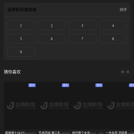
金牌影院
播放器
排序
1
2
3
4
5
6
7
8
9
猜你喜欢
换一换
蓝光
蓝光
蓝光
蓝
假面骑士ZEZTZ(国语)
咒术回战 第三季
放开那个女巫
一念永恒 完结季
9.1
8.8
8.6
(46/50)
(12全)
(8/16)
(5/46)