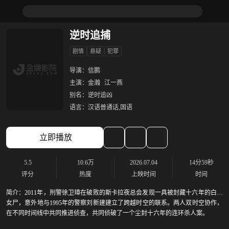
逆时追捕
剧情
悬疑
犯罪
导演：
信鹏
主演：
金瀚
江一燕
别名：
逆时追凶
语言：
汉语普通话,国语
立即播放
5.5
10.6万
2026.07.04
14分59秒
评分
热度
上映时间
时间
简介：
2011年，刑警徐卫璋在破败的斯卡拉夜总会发现一具被封藏十六年的白骨
女尸，意外地与1995年的警察刘新建建立了跨越时空的联系。两人双时空协作，
在不同时间线中共同推进侦查，共同侦破了一个尘封十六年的连环杀人案。