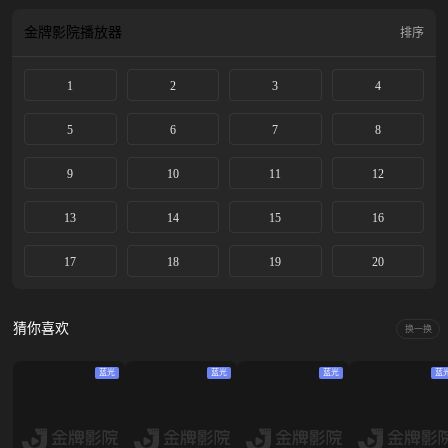
玩转陀螺，不容错过《魔幻陀螺6》！
金牌影院
播放器
排序
1
2
3
4
5
6
7
8
9
10
11
12
13
14
15
16
17
18
19
20
猜你喜欢
换一换
蓝光
蓝光
蓝光
蓝