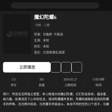
魔幻陀螺6
动画
儿童
导演：
甘鑫辉
叶毅进
主演：
未知
别名：
未知
语言：
汉语普通话,国语
立即播放
3.3
581
2024.03.27
15分16秒
评分
热度
上映时间
时间
简介：
传说在无烬道之塔里，有12枚强大的魔幻陀螺，它们形态各异，蕴含着神
秘力量。如果坚定了心中的信念，摇动陀螺罐并发射，陀螺机械兽就会回应陀螺
手的呼唤，在光辉中现身，与陀螺手并肩战斗。来自不同时空的12个孩子，与魔
幻陀螺结下深深的羁绊，和魔幻陀螺一同玩耍、一同战斗、一同成长！跨越时空