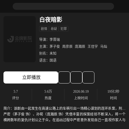
白夜暗影
剧情
悬疑
犯罪
导演：
李晋瑞
主演：
茅子俊
周彦辰
庞瀚辰
王佳宇
马灿
别名：
未知
语言：
国语
立即播放
5.7
5.6万
2026.06.19
19分2秒
评分
热度
上映时间
时间
简介：
该剧由一起发生在高速公路上的车祸引出一场精心谋划的连环杀案，刑警
严密（茅子俊 饰）、孙荀（庞瀚辰 饰）凭借丰富的探案经验不断深入，将一个
横跨数年的复仇计划公之于众。在追凶过程中严密意外发现自己一直视作家人与
朋友的已故亡师之子周冠男（周彦辰 饰）竟也牵连其中，最终案件真相大白，所