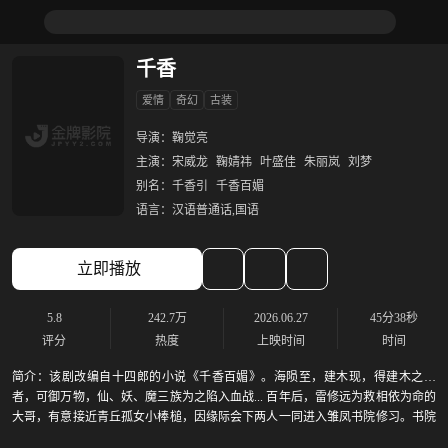
千香
爱情
奇幻
古装
导演：
鞠觉亮
主演：
宋威龙
鞠婧祎
叶盛佳
朱丽岚
刘梦
别名：
千香引
千香百媚
语言：
汉语普通话,国语
立即播放
5.8
242.7万
2026.06.27
45分38秒
评分
热度
上映时间
时间
简介：
该剧改编自十四郎的小说《千香百媚》。海陨至，建木现，得建木之实
者，可御万物，仙、妖、魔三族为之陷入血战... 百年后，雷修远为救相依为命的
大哥，有意接近青丘孤女小棒槌，因缘际会下两人一同进入雏凤书院修习。书院
以命相护的小伙伴给了小棒槌最初的友情，也埋下情动的念想。与雷修远也从好