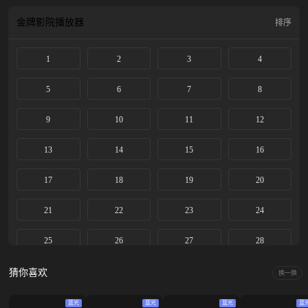
友到互相倾慕，最终进入同一门派，就在两颗心越靠越近之时，身世之谜也逐步
揭开，小棒槌也不断脱胎换骨成了冰雪之姿的姜黎非。这闻所未闻的资质，令有
金牌影院
播放器
排序
心之人追查她的身世和来历。雷修远一路生死相随，在众人对异族秘辛的追逐
里，走入雾一般的迷阵。相遇并非偶然，同为异类的二人为人们不容。身世背景
1
2
3
4
的设定又让他们相爱而不得。最终，二人勇敢对抗宿命，炼化自身换回三界的太
平。
5
6
7
8
9
10
11
12
13
14
15
16
17
18
19
20
21
22
23
24
25
26
27
28
29
30
31
32
猜你喜欢
换一换
33
蓝光
蓝光
蓝光
蓝