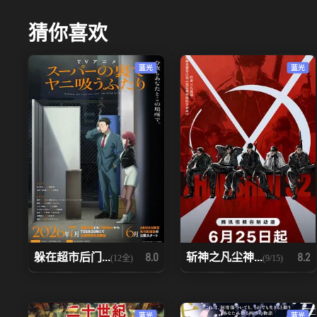
猜你喜欢
蓝光
蓝光
躲在超市后门...
斩神之凡尘神...
8.0
8.2
(12全)
(9/15)
蓝光
蓝光