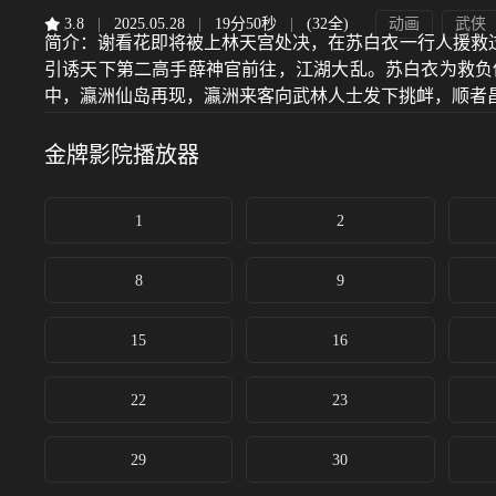
3.8
|
2025.05.28
|
19分50秒
|
(32全)
动画
武侠
简介：
谢看花即将被上林天宫处决，在苏白衣一行人援救
引诱天下第二高手薛神官前往，江湖大乱。苏白衣为救负
中，瀛洲仙岛再现，瀛洲来客向武林人士发下挑衅，顺者昌、逆者
金牌影院
播放器
1
2
8
9
15
16
22
23
29
30