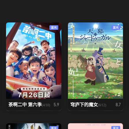
蓝光
蓝光
茶啊二中 第六季
穹庐下的魔女
5.9
8.7
(4/10)
(6/12)
蓝光
蓝光