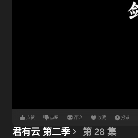
点赞
点踩
评论
收藏
报错
君有云 第二季
第 28 集
更多信息