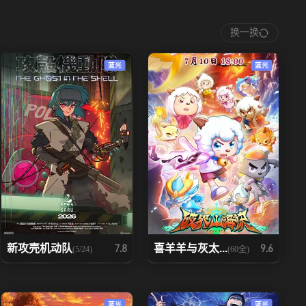
换一换
蓝光
蓝光
新攻壳机动队
喜羊羊与灰太...
7.8
9.6
(5/24)
(60全)
蓝光
蓝光