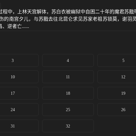
过程中，上林天宫解体，苏白衣被幽狱中自困二十年的魔君苏戬带
伤的南宫夕儿，与苏戬去往北昆仑求见苏家老祖苏锁莫，谢羽
亡......
3
4
5
10
11
12
17
18
19
24
25
26
31
32