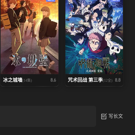
冰之城墙
咒术回战 第三季
8.6
8.8
(14集)
(12全)
写长文