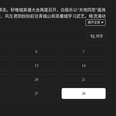
走。轩唯城英雄大会再度召开，白极乐以“天地同悲”面具
灵、风左君则纷纷前往青城山和恶魔城学习武艺。暗流涌动
排序
6
7
13
14
20
21
27
28