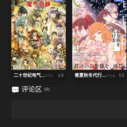
二十世纪电气...
春夏秋冬代行...
6.8
5.5
(5/13)
(13/14)
评论区
(
0
)