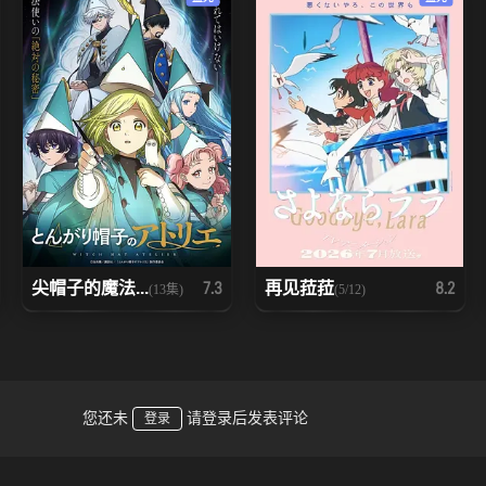
尖帽子的魔法...
再见菈菈
7.3
8.2
(13集)
(5/12)
您还未
请登录后发表评论
登录