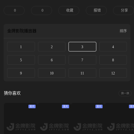
0
0
收藏
报错
分享
金牌影院
播放器
排序
1
2
3
4
5
6
7
8
9
10
11
12
猜你喜欢
换一换
蓝光
蓝光
蓝光
蓝