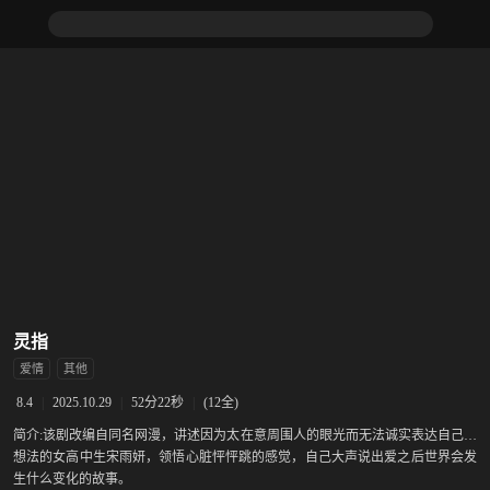
灵指
爱情
其他
|
2025.10.29
|
52分22秒
|
(12全)
8.4
简介:
该剧改编自同名网漫，讲述因为太在意周围人的眼光而无法诚实表达自己的
想法的女高中生宋雨妍，领悟心脏怦怦跳的感觉，自己大声说出爱之后世界会发
生什么变化的故事。